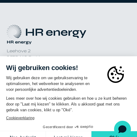
HR energy
Leehove 2
2678 MC De Lier
Nederland
© 2023 - 2026 HR energy
Een Panorama Studios website
Over HR Energy