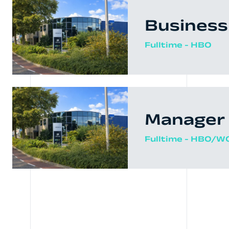
Busines
Fulltime - HBO
Manager 
Fulltime - HBO/W