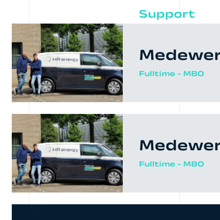
Support
Medewerk
Fulltime - MBO
Medewerk
Fulltime - MBO