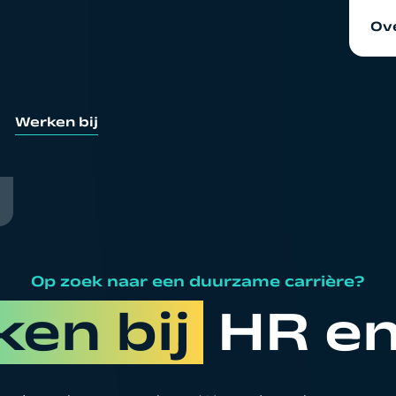
Ov
Ov
Ni
Werken bij
Wer
Op zoek naar een duurzame carrière?
en bij
HR e