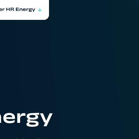
er HR Energy
er ons
euws & events
ken bij
nergy