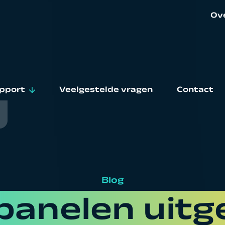
Ov
Ov
Ni
pport
Veelgestelde vragen
Contact
Wer
stallateur zoeken
elgestelde vragen
wnloads
Blog
s
rantie
anelen uitg
rvice en onderhoud