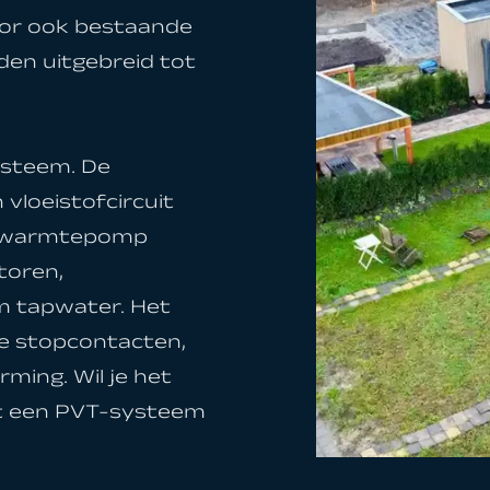
oor ook bestaande
den uitgebreid tot
ysteem. De
vloeistofcircuit
ie warmtepomp
toren,
m tapwater. Het
je stopcontacten,
ming. Wil je het
at een PVT-systeem