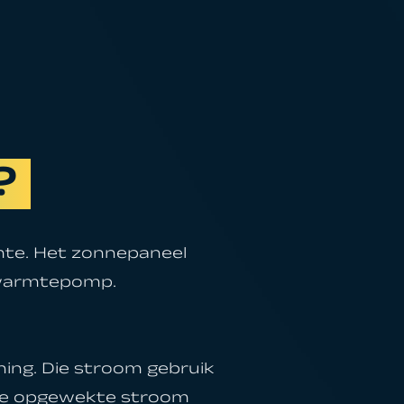
?
mte. Het zonnepaneel
 warmtepomp.
ning. Die stroom gebruik
 De opgewekte stroom