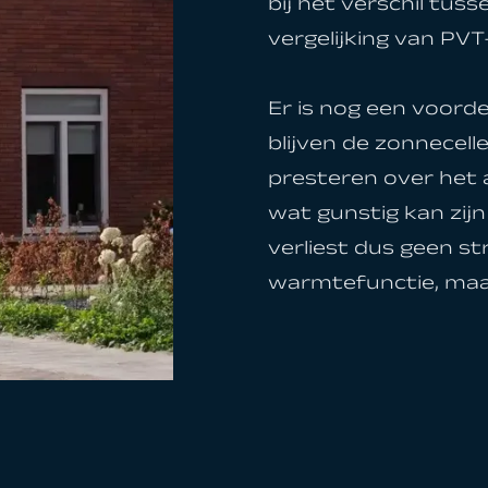
bij het verschil tus
vergelijking van PV
Er is nog een voord
blijven de zonnecel
presteren over het 
wat gunstig kan zij
verliest dus geen s
warmtefunctie, maar