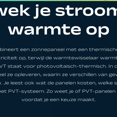
wek je stroo
les over support
warmte op
ineert een zonnepaneel met een thermische
iciteit op, terwijl de warmtewisselaar warm
staat voor photovoltaisch-thermisch. In dit
el ze opleveren, waarin ze verschillen van 
n. Je leest ook wat de panelen kosten, welke su
eet PVT-systeem. Zo weet je of PVT-panelen
voordat je een keuze maakt.