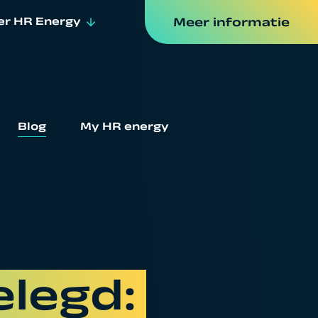
er HR Energy
Meer informatie
er ons
euws & events
Blog
My HR energy
ken bij
elegd: