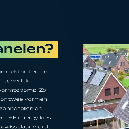
anelen?
elektriciteit en
terwijl de
 warmtepomp. Zo
voor twee vormen
 zonnecellen en
el. HR energy kiest
tewisselaar wordt