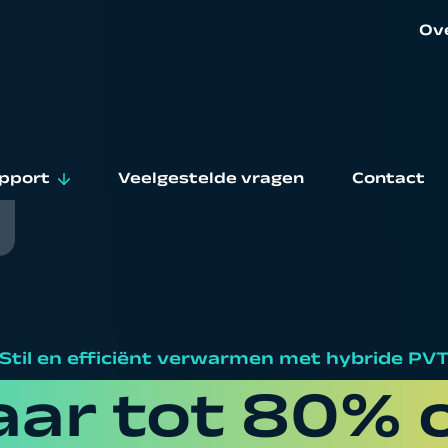
Ov
Ov
Ni
pport
Veelgestelde vragen
Contact
Wer
stallateur zoeken
elgestelde vragen
wnloads
Stil en efficiënt verwarmen met hybride PV
s
rantie
ar tot 80% 
rvice en onderhoud