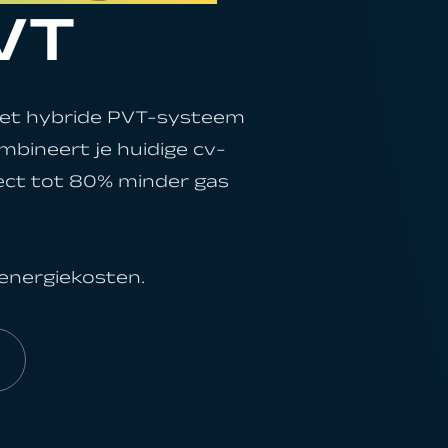
VT
 het hybride PVT-systeem
mbineert je huidige cv-
ect tot 80% minder gas
 energiekosten.