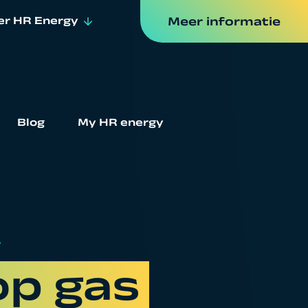
er HR Energy
Meer informatie
er ons
euws & events
Blog
My HR energy
ken bij
T
op gas