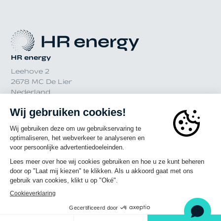
HR energy
Leehove 2
2678 MC De Lier
Nederland
© 2023 - 2026 HR energy
Privacyverklaring
Cookieverklaring
Een Panorama Studios website
Huiseigenaar